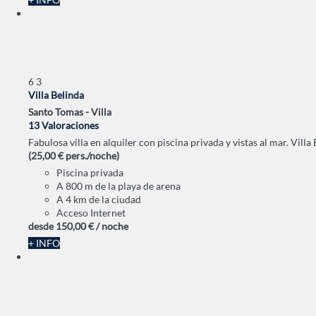
6
3
Villa Belinda
Santo Tomas -
Villa
13 Valoraciones
Fabulosa villa en alquiler con piscina privada y vistas al mar. Villa
(25,00 € pers./noche)
Piscina privada
A 800 m de la playa de arena
A 4 km de la ciudad
Acceso Internet
desde
150,
00 €
/ noche
+ INFO