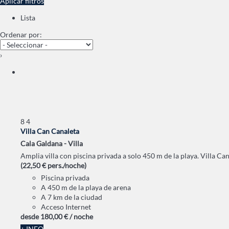
Aplicar filtros
Lista
Ordenar por:
›
8
4
Villa Can Canaleta
Cala Galdana -
Villa
Amplia villa con piscina privada a solo 450 m de la playa. Villa Can
(22,50 € pers./noche)
Piscina privada
A 450 m de la playa de arena
A 7 km de la ciudad
Acceso Internet
desde
180,
00 €
/ noche
+ INFO