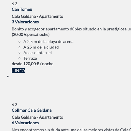
6
3
Can Tomeu
Cala Galdana -
Apartamento
3 Valoraciones
Bonito y acogedor apartamento dúplex situado en la prestigiosa u
(20,00 € pers./noche)
A 2,5 m de la playa de arena
A 25 m de la ciudad
Acceso Internet
Terraza
desde
120,
00 €
/ noche
+ INFO
6
3
Collmar Cala Galdana
Cala Galdana -
Apartamento
6 Valoraciones
Nos encontramos sin duda ante una de las mejores vistas de Cala Ga