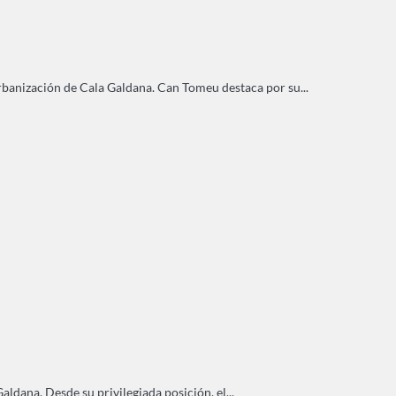
rbanización de Cala Galdana. Can Tomeu destaca por su...
ldana. Desde su privilegiada posición, el...