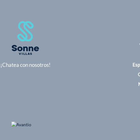
¡Chatea con nosotros!
Esp
C