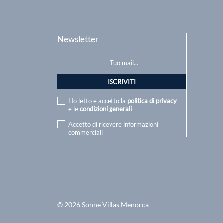
Newsletter
Ho letto e accetto la
politica di privacy
e le
condizioni generali
Accetto di ricevere informazioni
commerciali
© 2026 Sonne Villas Menorca