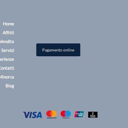
Home
Affitti
Vendita
Pagamento online
Servizi
erienze
ontatti
Minorca
Blog