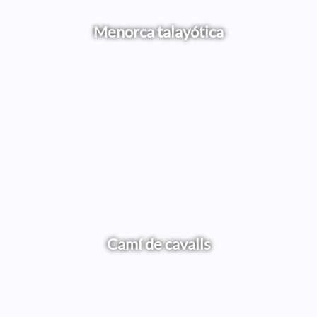
Menorca talayótica
Camí de cavalls